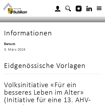
Kopfzeile
zur Startseite
Direkt zur Hauptnavigation
Direkt zum Inhalt
Direkt zur Suche
Direkt zum Stichwortverzeichnis
Home
Gemeinde
Politik
Abstimmungen u
Inhalt
Informationen
Datum
3. März 2024
Eidgenössische Vorlagen
Volksinitiative «Für ein
besseres Leben im Alter»
(Initiative für eine 13. AHV-