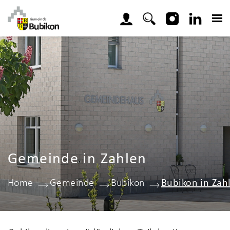
Kopfzeile
zur Startseite
Direkt zur Hauptnavigation
Direkt zum Inhalt
Direkt zur Suche
Direkt zum Stichwortverzeichnis
Inhalt
Gemeinde in Zahlen
Home
Gemeinde
Bubikon
Bubikon in Zah