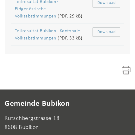
Teilresultat Bubikon -
Download
Eidgenössische
Volksabstimmungen
(PDF, 29 kB)
Teilresultat Bubikon - Kantonale
Download
Volksabstimmungen
(PDF, 33 kB)
Fusszeile
Gemeinde Bubikon
Rutschbergstrasse 18
8608 Bubikon