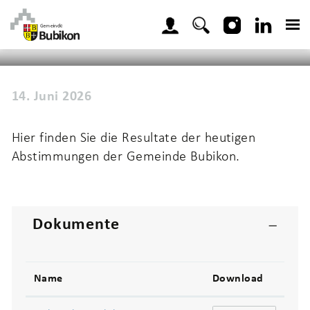
Kopfzeile
zur Startseite
Direkt zur Hauptnavigation
Direkt zum Inhalt
Direkt zur Suche
Direkt zum Stichwortverzeichnis
Home
Aktuelles
Neuigkeiten
(ausgewählt)
Inhalt
14. Juni 2026
Zugehörige Objekte
Hier finden Sie die Resultate der heutigen
Abstimmungen der Gemeinde Bubikon.
Dokumente
Name
Download