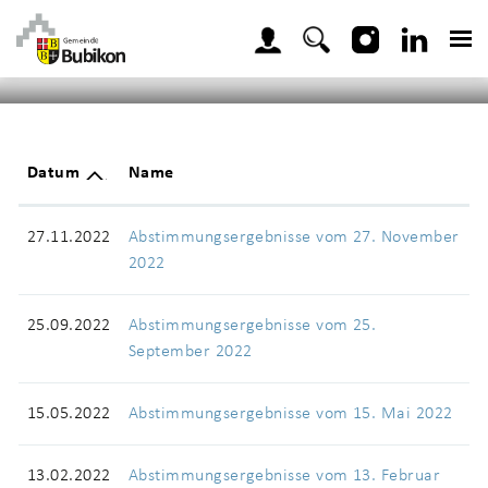
Kopfzeile
zur Startseite
Direkt zur Hauptnavigation
Direkt zum Inhalt
Direkt zur Suche
Direkt zum Stichwortverzeichnis
Home
Gemeinde
Politik
Abstimmungen u
Resultate
(ausgewählt)
Inhalt
Datum
Name
27.11.2022
Abstimmungsergebnisse vom 27. November
2022
25.09.2022
Abstimmungsergebnisse vom 25.
September 2022
15.05.2022
Abstimmungsergebnisse vom 15. Mai 2022
13.02.2022
Abstimmungsergebnisse vom 13. Februar