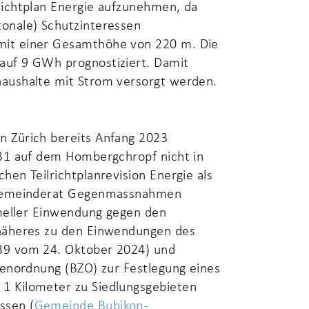
richtplan Energie aufzunehmen, da
tonale) Schutzinteressen
mit einer Gesamthöhe von 220 m. Die
auf 9 GWh prognostiziert. Damit
haushalte mit Strom versorgt werden.
n Zürich bereits Anfang 2023
 31 auf dem Hombergchropf nicht in
hen Teilrichtplanrevision Energie als
r Gemeinderat Gegenmassnahmen
rmeller Einwendung gegen den
(näheres zu den Einwendungen des
139 vom 24. Oktober 2024) und
nenordnung (BZO) zur Festlegung eines
1 Kilometer zu Siedlungsgebieten
ssen (
Gemeinde Bubikon -