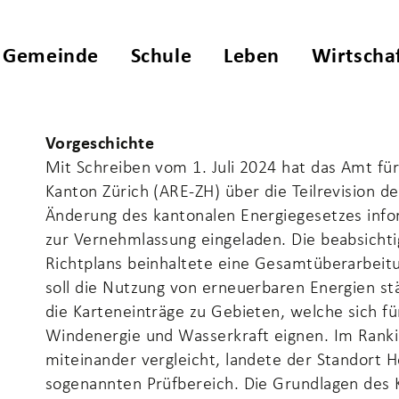
age Bubikon
(ausgewählt)
Gemeinde
Schule
Leben
Wirtscha
Vorgeschichte
Mit Schreiben vom 1. Juli 2024 hat das Amt f
Kanton Zürich (ARE-ZH) über die Teilrevision d
Änderung des kantonalen Energiegesetzes info
zur Vernehmlassung eingeladen. Die beabsichtig
Richtplans beinhaltete eine Gesamtüberarbeitu
soll die Nutzung von erneuerbaren Energien s
die Karteneinträge zu Gebieten, welche sich f
Windenergie und Wasserkraft eignen. Im Rank
miteinander vergleicht, landete der Standort 
sogenannten Prüfbereich. Die Grundlagen des