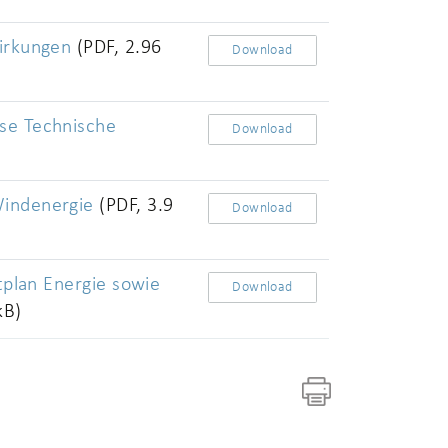
wirkungen
(PDF, 2.96
Download
yse Technische
Download
Windenergie
(PDF, 3.9
Download
htplan Energie sowie
Download
kB)