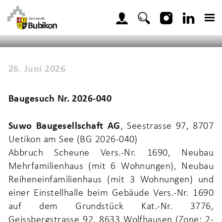
Kopfzeile
zur Startseite
Direkt zur Hauptnavigation
Direkt zum Inhalt
Direkt zur Suche
Direkt zum Stichwortverzeichnis
Home
Aktuelles
Amtliche Publikationen
(au
Inhalt
26. Juni 2026
Baugesuch Nr. 2026-040
Suwo Baugesellschaft AG
, Seestrasse 97, 8707
Uetikon am See (BG 2026-040)
Abbruch Scheune Vers.-Nr. 1690, Neubau
Mehrfamilienhaus (mit 6 Wohnungen), Neubau
Reiheneinfamilienhaus (mit 3 Wohnungen) und
einer Einstellhalle beim Gebäude Vers.-Nr. 1690
auf dem Grundstück Kat.-Nr. 3776,
Geissbergstrasse 92, 8633 Wolfhausen (Zone: 2-